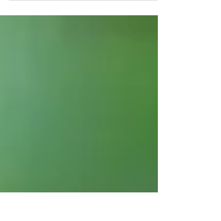
2023年3月11日
読了時間: 3分
コーチング
誰もがウィンウィンになるために、
自分にどんな投資をしていきます
か？
先日、お客様と夫、私の3人で食事をしたのです
が、 その際、私以外の2人が投資の話で盛り上が
りました。 お金に疎い私は、興味深くふんふんと
聴いていました。 その中で興味を惹かれたのは、
夫の投資観です。 『世の中の「流れ」を見て、リ
スクを考えて、...