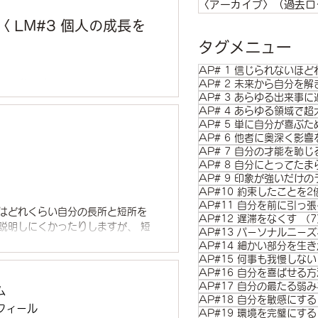
〈アーカイブ〉（過去ロ
 LM#3 個人の成長を
タグメニュー
AP# 1 信じられないほ
AP# 2 未来から自分を解
traction Program（EBA
AP# 3 あらゆる出来事
ション「アトラクション・クラ
AP# 4 あらゆる領域で
.
AP# 5 単に自分が喜ぶ
AP# 6 他者に奥深く影
AP# 7 自分の才能を恥
AP# 8 自分にとってた
AP#10 約束したことを
AP#11 自分を前に引っ
たはどれくらい自分の長所と短所を
AP#12 遅滞をなくす
（7
説明しにくかったりしますが、 短
AP#13 パーソナルニー
生に長所と短所を尋ねると...
AP#14 細かい部分を生
AP#15 何事も我慢しない
AP#16 自分を喜ばせる
AP#17 自分の最たる弱
ム
AP#18 自分を敏感にする
フィール
AP#19 環境を完璧にする