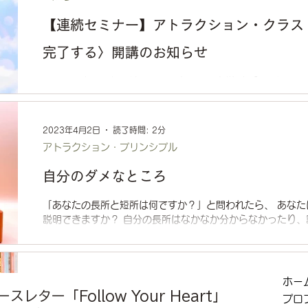
【連続セミナー】アトラクション・クラス〈
完了する〉開講のお知らせ
コーチ・カリエレでは、アトラクションを学ぶ 「Evolving By At
プログラム）」の一環として、 オンラインでのグループセッ
ス」を開催しています。 7月からは学習モジュール 「LM#3..
2023年4月2日
読了時間: 2分
アトラクション・プリンシプル
自分のダメなところ
「あなたの長所と短所は何ですか？」と問われたら、 あな
説明できますか？ 自分の長所はなかなか分からなかったり、
所はいくらでも話せてしまうかもしれませんね。 就職支援で学
2022年6月8日
読了時間: 4分
ホー
スレター「Follow Your Heart」
お知らせ
プロ