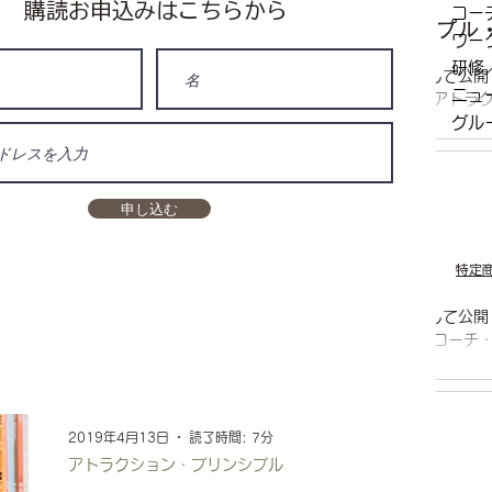
​購読お申込みはこちらから
コー
〈7月開始アトラクション・プリンシプル
ワー
研修
この記事は、 過去のニュースレターのアーカイブとして公開
ニュ
配信当時のそのままを載せています。 こんにちは！ アトラ
コーチングを学び始めてしばらくして、 「みんながコーチ
グル
の中に...
2020年4月26日
読了時間: 4分
申し込む
お知らせ
〈5月の勉強会のお知らせ〉
特定
この記事は、 過去のニュースレターのアーカイブとして公開
配信当時のそのままを載せています。 こんにちは！ コーチ
の数ヶ月、連日テレビを始め色々なところで新型コロナウィ
下、...
2019年4月13日
読了時間: 7分
アトラクション・プリンシプル