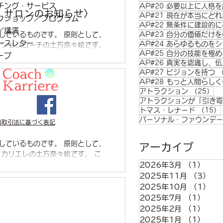
チング・サービス
AP#20 必要以上に人格
・サロンのお知らせ〉
AP#21 現在が本当にど
クショップ／プログラム
AP#22 無条件に建設的
／講演
しているものです。 原則として、
AP#23 自分の価値だけ
ースレター
AP#24 あらゆるものを
クションコーチの土方奈々絵です。
AP#25 自分の技能を極め
ング・マインドを身につけたら、世
ープ
AP#26 真実を認識し、
AP#27 ビジョンを持つ
AP#28 もっと人間らし
2
アトラクション
（25）
アトラクションが「引き寄
トマス・レナード
（15）
パーソナル・ファウンデー
商取引法に基づく表記
しているものです。 原則として、
アーカイブ
・カリエレの土方奈々絵です。 こ
ルスの話しか聞こえない状況
2026年3月
（1）
1件
2025年11月
（3）
3
2025年10月
（1）
1
2025年7月
（1）
1件
2025年2月
（1）
1件
2025年1月
（1）
1件