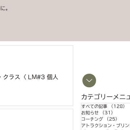
うに。
。
クラス〈 LM#3 個人
カテゴリーメニ
ttraction Program（EBA
すべての記事
（128）
ッション「アトラクション・クラ
お知らせ
（31）
31件
ラインクラス...
コーチング
（25）
25
アトラクション・プリン