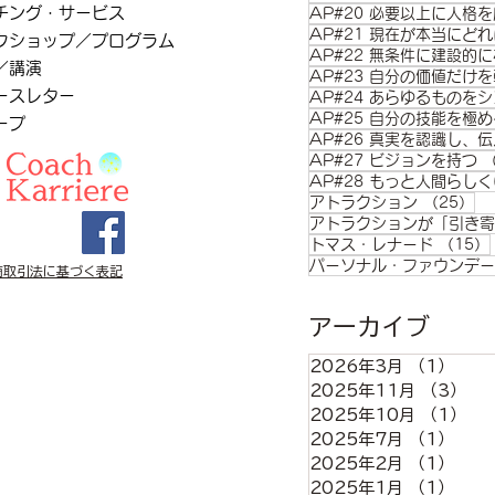
チング・サービス
AP#20 必要以上に人格
AP#21 現在が本当にど
クショップ／プログラム
AP#22 無条件に建設的
／講演
AP#23 自分の価値だけ
ースレター
AP#24 あらゆるものを
AP#25 自分の技能を極め
ープ
AP#26 真実を認識し、
AP#27 ビジョンを持つ
AP#28 もっと人間らし
2
アトラクション
（25）
アトラクションが「引き寄
トマス・レナード
（15）
パーソナル・ファウンデー
商取引法に基づく表記
アーカイブ
2026年3月
（1）
1件
2025年11月
（3）
3
2025年10月
（1）
1
2025年7月
（1）
1件
2025年2月
（1）
1件
2025年1月
（1）
1件