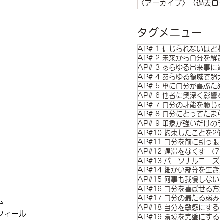
〈アーカイブ〉（過去ロ
タグメニュー
AP# 1 信じられないほ
AP# 2 未来から自分を解
AP# 3 あらゆる出来事
AP# 4 あらゆる領域で
AP# 5 単に自分が喜ぶ
AP# 6 他者に奥深く影
AP# 7 自分の才能を恥
AP# 8 自分にとってた
AP#10 約束したことを
AP#11 自分を前に引っ
AP#12 遅滞をなくす
（7
AP#13 パーソナルニー
AP#14 細かい部分を生
AP#15 何事も我慢しない
AP#16 自分を喜ばせる
AP#17 自分の最たる弱
ム
AP#18 自分を敏感にする
フィール
AP#19 環境を完璧にする