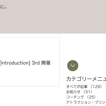
うに。
。
[introduction] 3rd 開催
カテゴリーメニ
しているものです。 原則として、
すべての記事
（128）
クションコーチの土方奈々絵です。
お知らせ
（31）
31件
コーチング
（25）
25
アトラクション・プリン