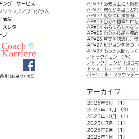
チング・サービス
AP#20 必要以上に人格
AP#21 現在が本当にど
クショップ／プログラム
AP#22 無条件に建設的
／講演
AP#23 自分の価値だけ
ースレター
AP#24 あらゆるものを
AP#25 自分の技能を極め
ープ
AP#26 真実を認識し、
AP#27 ビジョンを持つ
AP#28 もっと人間らし
2
アトラクション
（25）
アトラクションが「引き寄
トマス・レナード
（15）
パーソナル・ファウンデー
商取引法に基づく表記
アーカイブ
2026年3月
（1）
1件
2025年11月
（3）
3
2025年10月
（1）
1
2025年7月
（1）
1件
2025年2月
（1）
1件
2025年1月
（1）
1件