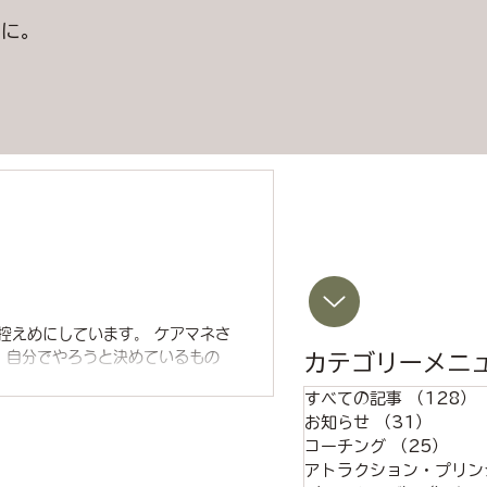
うに。
。
控えめにしています。 ケアマネさ
、自分でやろうと決めているもの
カテゴリーメニ
すべての記事
（128）
お知らせ
（31）
31件
コーチング
（25）
25
アトラクション・プリン