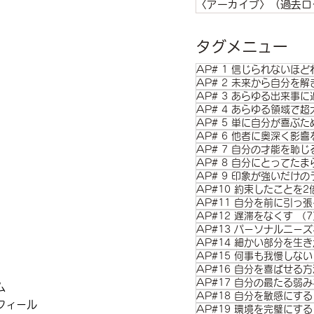
〈アーカイブ〉（過去ロ
タグメニュー
AP# 1 信じられないほ
AP# 2 未来から自分を解
AP# 3 あらゆる出来事
AP# 4 あらゆる領域で
AP# 5 単に自分が喜ぶ
AP# 6 他者に奥深く影
AP# 7 自分の才能を恥
AP# 8 自分にとってた
AP#10 約束したことを
AP#11 自分を前に引っ
AP#12 遅滞をなくす
（7
AP#13 パーソナルニー
AP#14 細かい部分を生
AP#15 何事も我慢しない
AP#16 自分を喜ばせる
AP#17 自分の最たる弱
ム
AP#18 自分を敏感にする
フィール
AP#19 環境を完璧にする