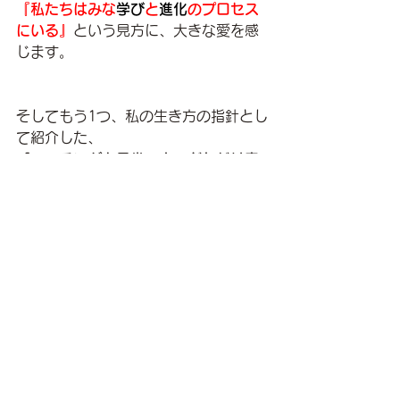
『私たちはみな
学び
と
進化
のプロセス
にいる』
という見方に、大きな愛を感
じます。
そしてもう1つ、私の生き方の指針とし
て紹介した、
「コーチングを日常の中でどれだけ実
践しているか？」
も思い起こします。
私が原著『The Portable Coach』を
日本語に訳するにあたって協力してく
れた
パートナーであり友人でもあるレスリ
ー・ニールセンさんは
ご自身の誕生日のお祝いに毎年寄付先
を選んで「寄付をお願い！」とリクエ
ストします。
今年はアルツハイマーに関する研究支