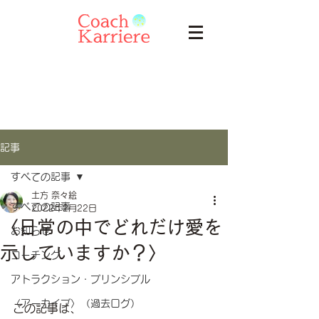
記事
すべての記事
土方 奈々絵
すべての記事
2022年2月22日
〈日常の中でどれだけ愛を
お知らせ
示していますか？〉
コーチング
アトラクション・プリンシプル
〈アーカイブ〉（過去ログ）
この記事は、