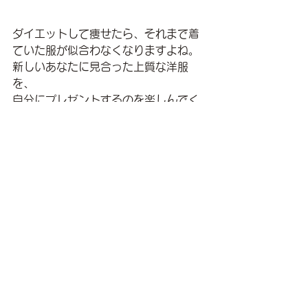
ダイエットして痩せたら、それまで着
ていた服が似合わなくなりますよね。
新しいあなたに見合った上質な洋服
を、
自分にプレゼントするのを楽しんでく
ださい！
それではまた！
AP# 1 信じられないほどわがままになる
AP#19 環境を完璧にする
アトラクション・プリンシプル