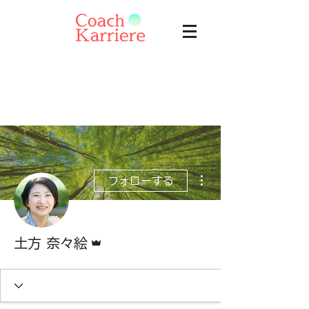
その他
フォローする
管理者
土方 奈々絵