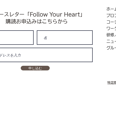
ホー
スレター「Follow Your Heart」
プロ
​購読お申込みはこちらから
コー
ワー
研修
ニュ
グル
申し込む
特定