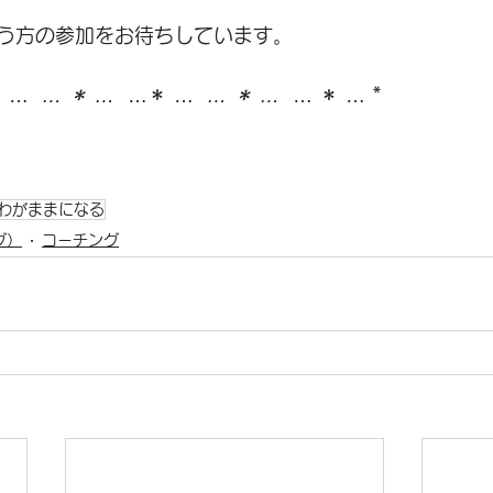
う方の参加をお待ちしています。
 … 
 … ＊ … 
 …＊ … 
 … ＊ … 
 … ＊ … *
どわがままになる
グ）
コーチング