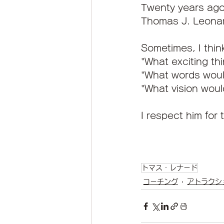
Twenty years ago,
Thomas J. Leona
Sometimes, I think
"What exciting t
"What words woul
"What vision woul
I respect him for 
トマス・レナード
コーチング
アトラクシ