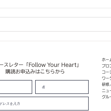
自分
本当の自分を出せる場と仲間
ホー
スレター「Follow Your Heart」
プロ
​購読お申込みはこちらから
コー
ワー
研修
ニュ
グル