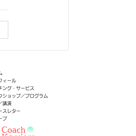
に与えてあげる
ム
フィール
チング・サービス
クショップ／プログラム
／講演
ースレター
ープ