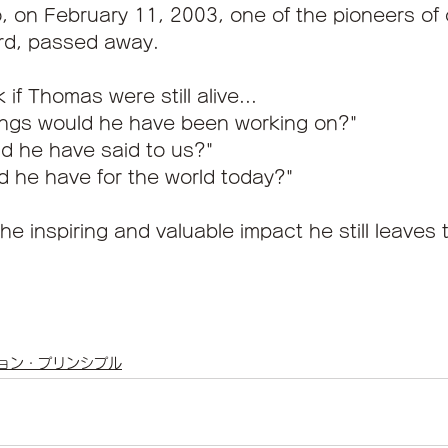
 on February 11, 2003, one of the pioneers of 
rd, passed away.
 if Thomas were still alive...
hings would he have been working on?"
d he have said to us?"
d he have for the world today?"
the inspiring and valuable impact he still leaves 
ョン・プリンシプル