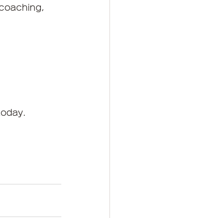
coaching, 
today.