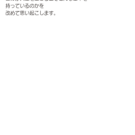
持っているのかを
改めて思い起こします。
あなただったら
どのようなあり方で
人生を生きていきますか？
それではまた！
すべて表示
最新記事