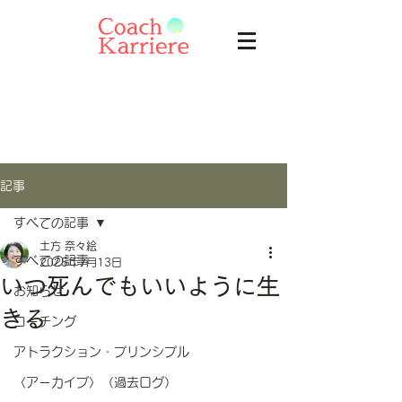
記事
すべての記事
土方 奈々絵
すべての記事
2025年7月13日
いつ死んでもいいように生
お知らせ
きる
コーチング
アトラクション・プリンシプル
〈アーカイブ〉（過去ログ）