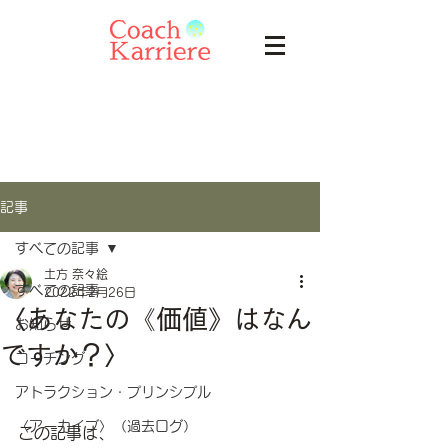
記事
すべての記事
土方 奈々絵
すべての記事
2022年2月26日
〈あなたの《価値》はなん
お知らせ
ですか？〉
コーチング
アトラクション・プリンシプル
〈アーカイブ〉（過去ログ）
この記事は、