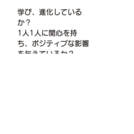
学び、進化している
か？
1人1人に関心を持
ち、ポジティブな影響
を与えているか？
自分の《価値》で「価
値」を提供している
か？
私自身、時々これを自分に問いなが
ら、人生を生きています。 
そして、1人1人がこういった意識と行